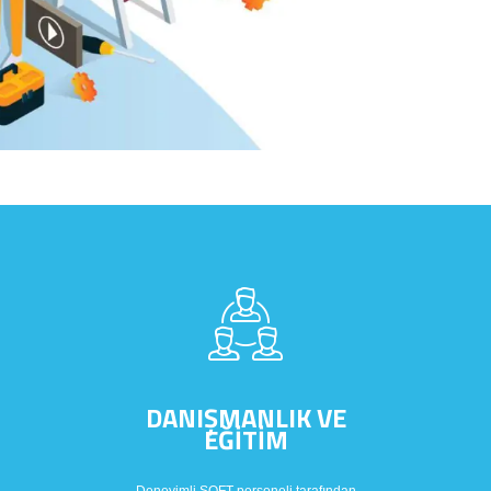
DANIŞMANLIK VE
EĞİTİM
Deneyimli SOFT personeli tarafından