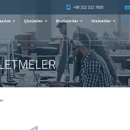
+90 212 212 7920
azılım
Çözümler
Endüstriler
Hizmetler
Baş
ŞLETMELER
er