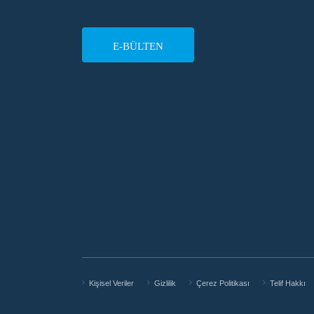
E-BÜLTEN
Kişisel Veriler
Gizlilik
Çerez Politikası
Telif Hakkı