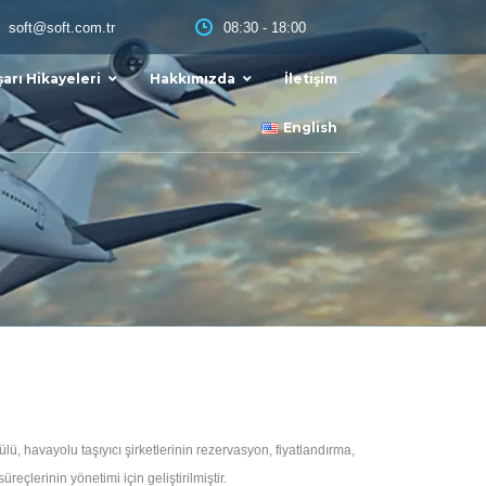
08:30 - 18:00
soft@soft.com.tr
arı Hikayeleri
Hakkımızda
İletişim
English
Proje Yönetimi
Filo
Uluslararası Proje Taşımacılığı
Yurtiçi Proje Taşıması Yönetimi
ı
Multimodel Taşımacılığı
önetimi
Yönetimi
vı Tanker
Intermodel Taşımacılığı
Yönetimi
ması
Fuar Taşımacılığı
ğı
Antrepo Yönetimi
Satış
Antrepo ve İhracat Deposu
Yönetimi Uygulaması
ü, havayolu taşıyıcı şirketlerinin rezervasyon, fiyatlandırma,
çlerinin yönetimi için geliştirilmiştir.
Depo Stok Takip Programı