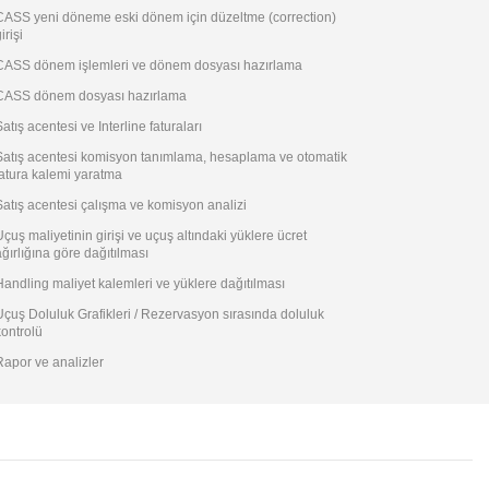
CASS yeni döneme eski dönem için düzeltme (correction)
irişi
CASS dönem işlemleri ve dönem dosyası hazırlama
CASS dönem dosyası hazırlama
atış acentesi ve Interline faturaları
Satış acentesi komisyon tanımlama, hesaplama ve otomatik
fatura kalemi yaratma
Satış acentesi çalışma ve komisyon analizi
Uçuş maliyetinin girişi ve uçuş altındaki yüklere ücret
ağırlığına göre dağıtılması
Handling maliyet kalemleri ve yüklere dağıtılması
Uçuş Doluluk Grafikleri / Rezervasyon sırasında doluluk
kontrolü
Rapor ve analizler