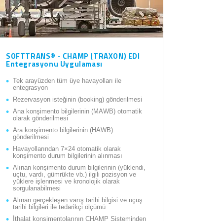
SOFTTRANS® - CHAMP (TRAXON) EDI
Entegrasyonu Uygulaması
Tek arayüzden tüm üye havayolları ile
entegrasyon
Rezervasyon isteğinin (booking) gönderilmesi
Ana konşimento bilgilerinin (MAWB) otomatik
olarak gönderilmesi
Ara konşimento bilgilerinin (HAWB)
gönderilmesi
Havayollarından 7×24 otomatik olarak
konşimento durum bilgilerinin alınması
Alınan konşimento durum bilgilerinin (yüklendi,
uçtu, vardı, gümrükte vb.) ilgili pozisyon ve
yüklere işlenmesi ve kronolojik olarak
sorgulanabilmesi
Alınan gerçekleşen varış tarihi bilgisi ve uçuş
tarihi bilgileri ile tedarikçi ölçümü
İthalat konşimentolarının CHAMP Sisteminden