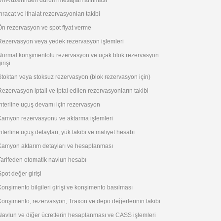
SITA üzerinden durum mesajları alınması
İhracat ve ithalat rezervasyonları takibi
Ön rezervasyon ve spot fiyat verme
Rezervasyon veya yedek rezervasyon işlemleri
Normal konşimentolu rezervasyon ve uçak blok rezervasyon
irişi
Stoktan veya stoksuz rezervasyon (blok rezervasyon için)
Rezervasyon iptali ve iptal edilen rezervasyonların takibi
Interline uçuş devamı için rezervasyon
Kamyon rezervasyonu ve aktarma işlemleri
Interline uçuş detayları, yük takibi ve maliyet hesabı
Kamyon aktarım detayları ve hesaplanması
Tarifeden otomatik navlun hesabı
Spot değer girişi
Konşimento bilgileri girişi ve konşimento basılması
Konşimento, rezervasyon, Traxon ve depo değerlerinin takibi
Navlun ve diğer ücretlerin hesaplanması ve CASS işlemleri