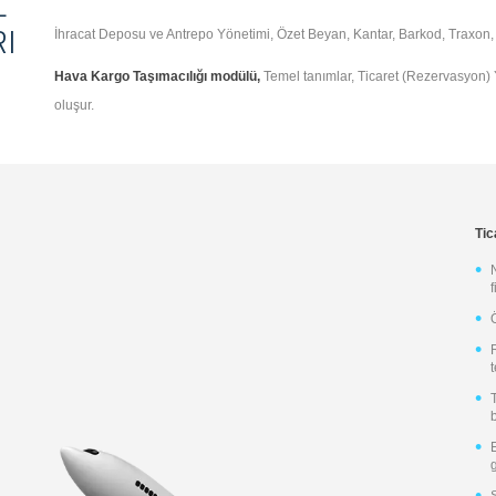
L
Gemi ve Filo Yönetimi
Yurtiçi Lojistik ve Ge
I
İhracat Deposu ve Antrepo Yönetimi, Özet Beyan, Kantar, Barkod, Traxon, S
Taşımacılığı
Brokerlik Yönetimi Uygulaması
Konteyner Taşımacılığ
Liman Yönetimi Uygulaması
Hava Kargo Taşımacılığı modülü,
Temel tanımlar, Ticaret (Rezervasyon)
RO-RO Operasyon Yönetimi
oluşur.
Uygulaması
Tic
f
t