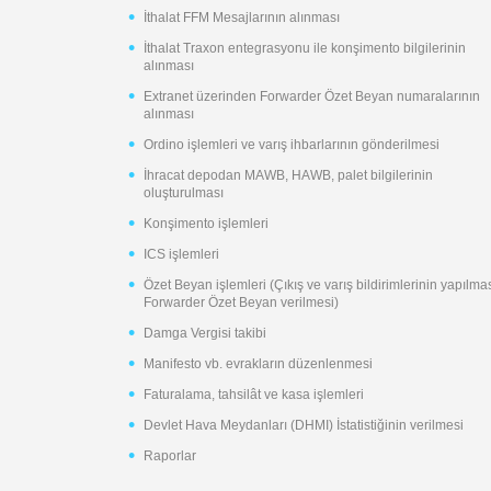
İthalat FFM Mesajlarının alınması
İthalat Traxon entegrasyonu ile konşimento bilgilerinin
alınması
Extranet üzerinden Forwarder Özet Beyan numaralarının
alınması
Ordino işlemleri ve varış ihbarlarının gönderilmesi
İhracat depodan MAWB, HAWB, palet bilgilerinin
oluşturulması
Konşimento işlemleri
ICS işlemleri
Özet Beyan işlemleri (Çıkış ve varış bildirimlerinin yapılmas
Forwarder Özet Beyan verilmesi)
Damga Vergisi takibi
Manifesto vb. evrakların düzenlenmesi
Faturalama, tahsilât ve kasa işlemleri
Devlet Hava Meydanları (DHMI) İstatistiğinin verilmesi
Raporlar