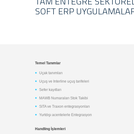
TAM ENTEGRE SEKTÖRE
SOFT ERP UYGULAMALAR
Temel Tanımlar
Uçak tanımları
Uçuş ve Interline uçuş tarifeleri
Sefer kayıtları
MAWB Numaraları Stok Takibi
SITA ve Traxon entegrasyonları
Yurtdışı acentelerle Entegrasyon
Handling İşlemleri