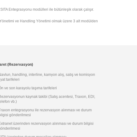
nel Kargo
ITA Entegrasyonu modülleri ile bütünleşik olarak çalışır.
Depo Yönetimi
ı
Stok Kontrol Yönetimi
 Yönetimi ve Handling Yönetimi olmak üzere 3 alt modülden
Satınalma Yönetimi
Satış Yönetimi
Üretim Yönetimi
aret (Rezervasyon)
Navlun, handling, interline, kamyon alış, satış ve komisyon
iyat tarifeleri
Ön ve son karayolu taşıma tarifeleri
Rezervasyonun kaynak takibi (Satış acentesi, Traxon, EDI,
elefon vb.)
Traxon entegrasyonu ile rezervasyon alınması ve durum
bilgisi gönderilmesi
Extranet üzerinden rezervasyon alınması ve durum bilgisi
gönderilmesi