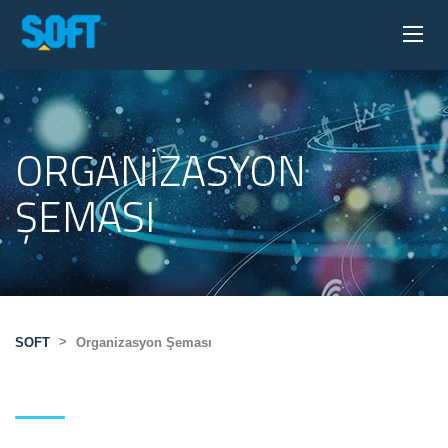
ORGANIZASYON
ŞEMASI
>
SOFT
Organizasyon Şeması