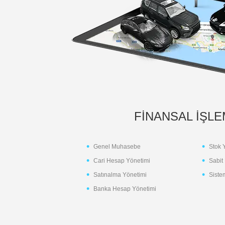
FİNANSAL İŞL
Genel Muhasebe
Stok 
Cari Hesap Yönetimi
Sabit
Satınalma Yönetimi
Siste
Banka Hesap Yönetimi