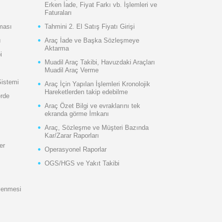
Erken İade, Fiyat Farkı vb. İşlemleri ve
Faturaları
ması
Tahmini 2. El Satış Fiyatı Girişi
ı
Araç İade ve Başka Sözleşmeye
Aktarma
i
Muadil Araç Takibi, Havuzdaki Araçları
Muadil Araç Verme
Sistemi
Araç İçin Yapılan İşlemleri Kronolojik
Hareketlerden takip edebilme
erde
Araç Özet Bilgi ve evraklarını tek
ekranda görme İmkanı
Araç, Sözleşme ve Müşteri Bazında
Kar/Zarar Raporları
er
Operasyonel Raporlar
OGS/HGS ve
Yakıt Takibi
şlenmesi