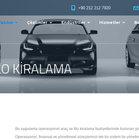
+90 212 212 7920
Yazılım
Çözümler
Endüstriler
Hizmetler
Ba
LO KIRALAMA
Bu uygulama operasyonel araç ve filo kiralama faaliyetlerinde bulunan şirk
Operasyonel, finansal ve yönetimsel süreçlerinizi tek bir sistem ile yönet