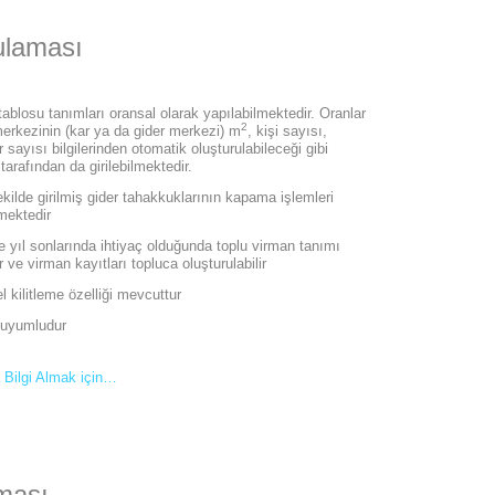
laması
ablosu tanımları oransal olarak yapılabilmektedir. Oranlar
2
erkezinin (kar ya da gider merkezi) m
, kişi sayısı,
r sayısı bilgilerinden otomatik oluşturulabileceği gibi
 tarafından da girilebilmektedir.
ilde girilmiş gider tahakkuklarının kapama işlemleri
mektedir
e yıl sonlarında ihtiyaç olduğunda toplu virman tanımı
ir ve virman kayıtları topluca oluşturulabilir
 kilitleme özelliği mevcuttur
 uyumludur
 Bilgi Almak için…
ması