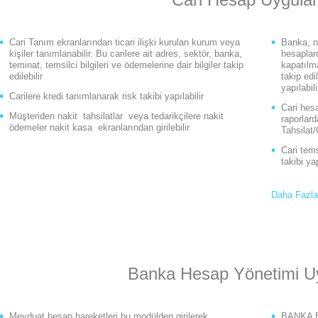
Cari Tanım ekranlarından ticari ilişki kurulan kurum veya
Banka, n
kişiler tanımlanabilir. Bu carilere ait adres, sektör, banka,
hesaplard
teminat, temsilci bilgileri ve ödemelerine dair bilgiler takip
kapatılma
edilebilir
takip edil
yapılabili
Carilere kredi tanımlanarak risk takibi yapılabilir
Cari hesa
Müşteriden nakit tahsilatlar veya tedarikçilere nakit
raporlard
ödemeler nakit kasa ekranlarından girilebilir
Tahsilat/
Cari tems
takibi yapı
Daha Fazla
Banka Hesap Yönetimi U
Mevduat hesap hareketleri bu modülden girilerek,
BANKA ED