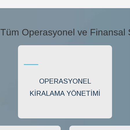
 Tüm Operasyonel ve Finansal S
OPERASYONEL
KIRALAMA YÖNETIMI