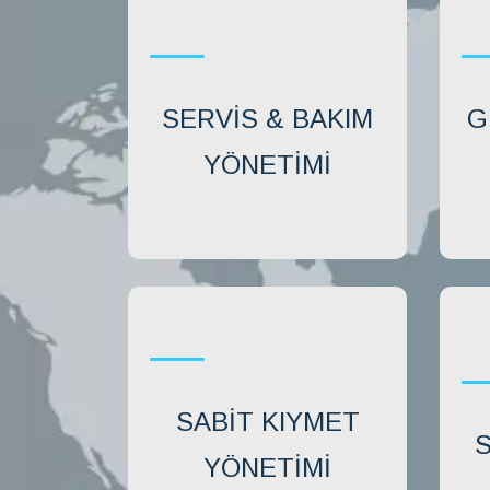
SERVIS & BAKIM
G
YÖNETIMI
SABIT KIYMET
S
YÖNETIMI