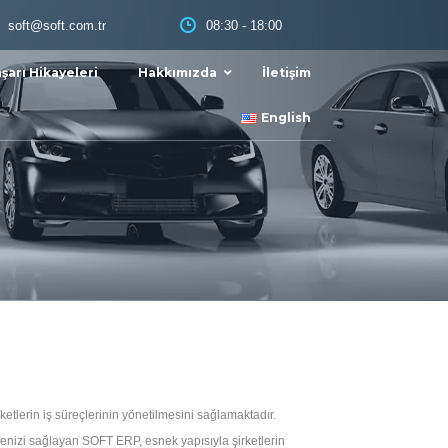
08:30 - 18:00
soft@soft.com.tr
şarı Hikayeleri
Hakkımızda
İletişim
English
etlerin iş süreçlerinin yönetilmesini sağlamaktadır.
menizi sağlayan SOFT ERP, esnek yapısıyla şirketlerin