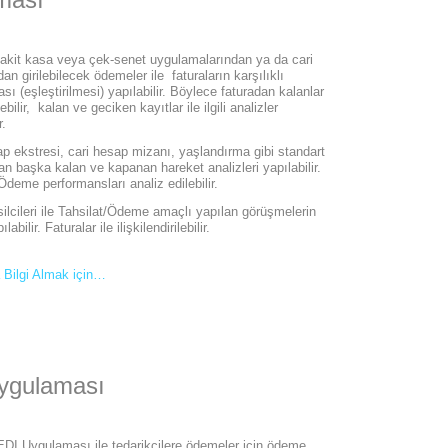
akit kasa veya çek-senet uygulamalarından ya da cari
an girilebilecek ödemeler ile faturaların karşılıklı
sı (eşleştirilmesi) yapılabilir. Böylece faturadan kalanlar
ebilir, kalan ve geciken kayıtlar ile ilgili analizler
r.
p ekstresi, cari hesap mizanı, yaşlandırma gibi standart
an başka kalan ve kapanan hareket analizleri yapılabilir.
Ödeme performansları analiz edilebilir.
ilcileri ile Tahsilat/Ödeme amaçlı yapılan görüşmelerin
labilir. Faturalar ile ilişkilendirilebilir.
 Bilgi Almak için…
ygulaması
I Uygulaması ile tedarikçilere ödemeler için ödeme