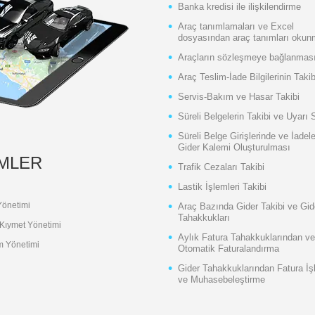
Banka kredisi ile ilişkilendirme
Araç tanımlamaları ve Excel
dosyasından araç tanımları okun
Araçların sözleşmeye bağlanmas
Araç Teslim-İade Bilgilerinin Takib
Servis-Bakım ve Hasar Takibi
Süreli Belgelerin Takibi ve Uyarı 
Süreli Belge Girişlerinde ve İadel
Gider Kalemi Oluşturulması
EMLER
Trafik Cezaları Takibi
Lastik İşlemleri Takibi
Yönetimi
Araç Bazında Gider Takibi ve Gid
Tahakkukları
 Kıymet Yönetimi
Aylık Fatura Tahakkuklarından ve
m Yönetimi
Otomatik Faturalandırma
Gider Tahakkuklarından Fatura İ
ve Muhasebeleştirme