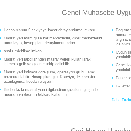
Genel Muhasebe Uygu
Hesap planını 6 seviyeye kadar detaylandırma imkanı
Dağıtım t
masraf m
Masraf yeri mantığı ile kar merkezlerini, gider merkezlerini
bilgisaya
tanımlayıp, hesap planı detaylandırmadan
kullanıcı
analiz edebilme imkanı
Uygun şek
yapılabil
Masraf yeri raporlarından masraf yerleri kullanılarak
işlenmiş gelir ve giderler takip edilebilir
Genellikl
yapılabil
Masraf yeri ihtiyaca göre şube, operasyon grubu, araç
bazında olabilir. Hesap planı gibi 6 seviye, 16 karakter
Dönemsel
uzunluğunda koddan oluşabilir.
E-Defter
Birden fazla masraf yerini ilgilendiren giderlerin girişinde
masraf yeri dağıtım tablosu kullanımı
Daha Fazla
Cari Hesap Uygula