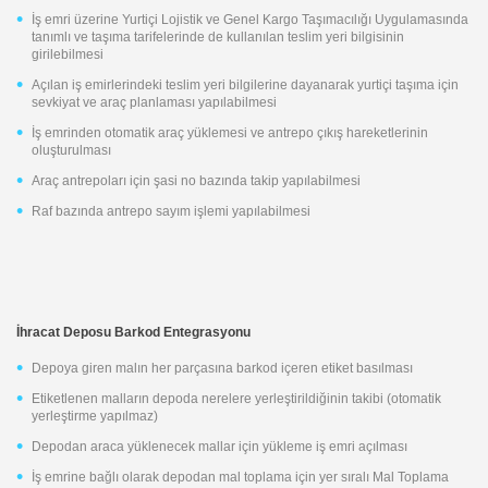
İş emri üzerine Yurtiçi Lojistik ve Genel Kargo Taşımacılığı Uygulamasında
tanımlı ve taşıma tarifelerinde de kullanılan teslim yeri bilgisinin
girilebilmesi
Açılan iş emirlerindeki teslim yeri bilgilerine dayanarak yurtiçi taşıma için
sevkiyat ve araç planlaması yapılabilmesi
İş emrinden otomatik araç yüklemesi ve antrepo çıkış hareketlerinin
oluşturulması
Araç antrepoları için şasi no bazında takip yapılabilmesi
Raf bazında antrepo sayım işlemi yapılabilmesi
İhracat Deposu Barkod Entegrasyonu
Depoya giren malın her parçasına barkod içeren etiket basılması
Etiketlenen malların depoda nerelere yerleştirildiğinin takibi (otomatik
yerleştirme yapılmaz)
Depodan araca yüklenecek mallar için yükleme iş emri açılması
İş emrine bağlı olarak depodan mal toplama için yer sıralı Mal Toplama