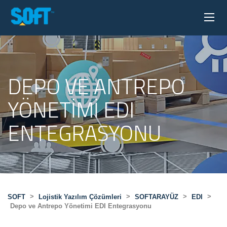
DEPO VE ANTREPO
YÖNETIMI EDI
ENTEGRASYONU
>
>
>
>
SOFT
Lojistik Yazılım Çözümleri
SOFTARAYÜZ
EDI
Depo ve Antrepo Yönetimi EDI Entegrasyonu