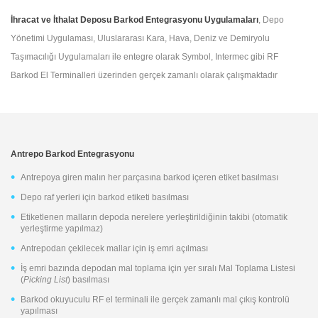
İhracat ve İthalat Deposu Barkod Entegrasyonu Uygulamaları
, Depo
Yönetimi Uygulaması, Uluslararası Kara, Hava, Deniz ve Demiryolu
Taşımacılığı Uygulamaları ile entegre olarak Symbol, Intermec gibi RF
Barkod El Terminalleri üzerinden gerçek zamanlı olarak çalışmaktadır
Antrepo Barkod Entegrasyonu
Antrepoya giren malın her parçasına barkod içeren etiket basılması
Depo raf yerleri için barkod etiketi basılması
Etiketlenen malların depoda nerelere yerleştirildiğinin takibi (otomatik
yerleştirme yapılmaz)
Antrepodan çekilecek mallar için iş emri açılması
İş emri bazında depodan mal toplama için yer sıralı Mal Toplama Listesi
(
Picking List
) basılması
Barkod okuyuculu RF el terminali ile gerçek zamanlı mal çıkış kontrolü
yapılması