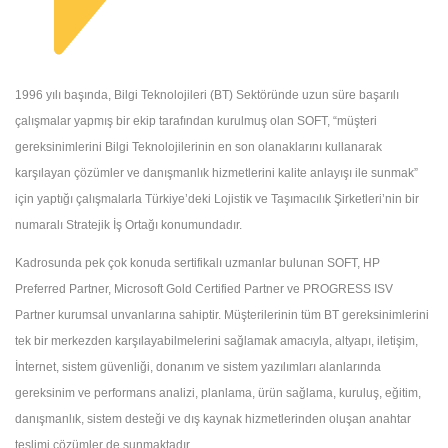
1996 yılı başında, Bilgi Teknolojileri (BT) Sektöründe uzun süre başarılı
çalışmalar yapmış bir ekip tarafından kurulmuş olan SOFT, “müşteri
gereksinimlerini Bilgi Teknolojilerinin en son olanaklarını kullanarak
karşılayan çözümler ve danışmanlık hizmetlerini kalite anlayışı ile sunmak”
için yaptığı çalışmalarla Türkiye’deki Lojistik ve Taşımacılık Şirketleri’nin bir
numaralı Stratejik İş Ortağı konumundadır.
Kadrosunda pek çok konuda sertifikalı uzmanlar bulunan SOFT, HP
Preferred Partner, Microsoft Gold Certified Partner ve PROGRESS ISV
Partner kurumsal unvanlarına sahiptir. Müşterilerinin tüm BT gereksinimlerini
tek bir merkezden karşılayabilmelerini sağlamak amacıyla, altyapı, iletişim,
İnternet, sistem güvenliği, donanım ve sistem yazılımları alanlarında
gereksinim ve performans analizi, planlama, ürün sağlama, kuruluş, eğitim,
danışmanlık, sistem desteği ve dış kaynak hizmetlerinden oluşan anahtar
teslimi çözümler de sunmaktadır.