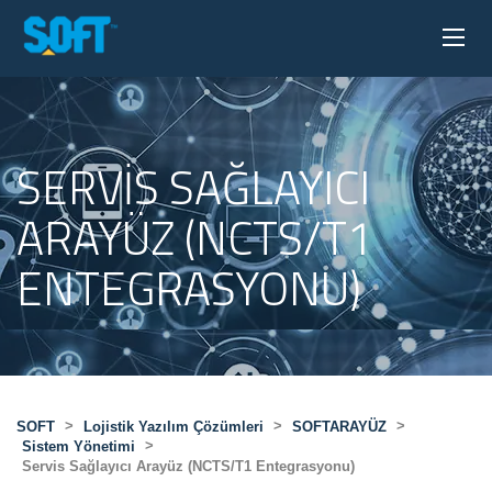
SERVIS SAĞLAYICI
ARAYÜZ (NCTS/T1
ENTEGRASYONU)
>
>
>
SOFT
Lojistik Yazılım Çözümleri
SOFTARAYÜZ
>
Sistem Yönetimi
Servis Sağlayıcı Arayüz (NCTS/T1 Entegrasyonu)