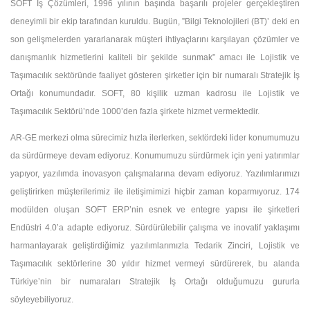
SOFT İş Çözümleri, 1996 yılının başında başarılı projeler gerçekleştiren
deneyimli bir ekip tarafından kuruldu. Bugün, ”Bilgi Teknolojileri (BT)’ deki en
son gelişmelerden yararlanarak müşteri ihtiyaçlarını karşılayan çözümler ve
danışmanlık hizmetlerini kaliteli bir şekilde sunmak” amacı ile Lojistik ve
Taşımacılık sektöründe faaliyet gösteren şirketler için bir numaralı Stratejik İş
Ortağı konumundadır. SOFT, 80 kişilik uzman kadrosu ile Lojistik ve
Taşımacılık Sektörü’nde 1000’den fazla şirkete hizmet vermektedir.
AR-GE merkezi olma sürecimiz hızla ilerlerken, sektördeki lider konumumuzu
da sürdürmeye devam ediyoruz. Konumumuzu sürdürmek için yeni yatırımlar
yapıyor, yazılımda inovasyon çalışmalarına devam ediyoruz. Yazılımlarımızı
geliştirirken müşterilerimiz ile iletişimimizi hiçbir zaman koparmıyoruz. 174
modülden oluşan SOFT ERP’nin esnek ve entegre yapısı ile şirketleri
Endüstri 4.0’a adapte ediyoruz. Sürdürülebilir çalışma ve inovatif yaklaşımı
harmanlayarak geliştirdiğimiz yazılımlarımızla Tedarik Zinciri, Lojistik ve
Taşımacılık sektörlerine 30 yıldır hizmet vermeyi sürdürerek, bu alanda
Türkiye’nin bir numaraları Stratejik İş Ortağı olduğumuzu gururla
söyleyebiliyoruz.