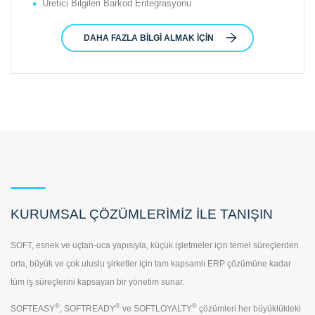
Üretici Bilgileri Barkod Entegrasyonu
DAHA FAZLA BILGI ALMAK İÇIN
KURUMSAL ÇÖZÜMLERİMİZ İLE TANIŞIN
SOFT, esnek ve uçtan-uca yapısıyla, küçük işletmeler için temel süreçlerden
orta, büyük ve çok uluslu şirketler için tam kapsamlı ERP çözümüne kadar
tüm iş süreçlerini kapsayan bir yönetim sunar.
®
®
®
SOFTEASY
, SOFTREADY
ve SOFTLOYALTY
çözümleri her büyüklükteki