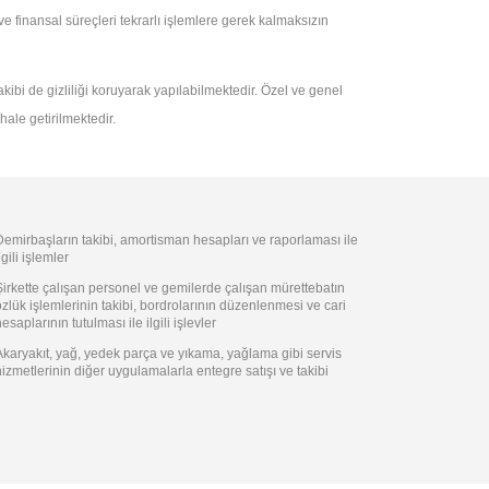
 finansal süreçleri tekrarlı işlemlere gerek kalmaksızın
kibi de gizliliği koruyarak yapılabilmektedir. Özel ve genel
ale getirilmektedir.
Demirbaşların takibi, amortisman hesapları ve raporlaması ile
lgili işlemler
Şirkette çalışan personel ve gemilerde çalışan mürettebatın
özlük işlemlerinin takibi, bordrolarının düzenlenmesi ve cari
esaplarının tutulması ile ilgili işlevler
Akaryakıt, yağ, yedek parça ve yıkama, yağlama gibi servis
hizmetlerinin diğer uygulamalarla entegre satışı ve takibi