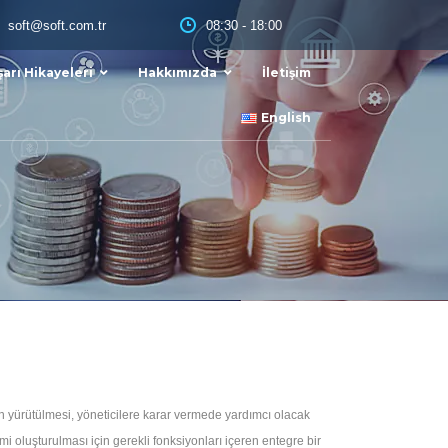
08:30 - 18:00
soft@soft.com.tr
arı Hikayeleri
Hakkımızda
İletişim
English
n yürütülmesi, yöneticilere karar vermede yardımcı olacak
mi oluşturulması için gerekli fonksiyonları içeren entegre bir