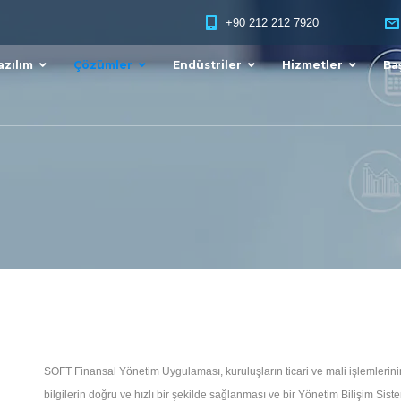
+90 212 212 7920
azılım
Çözümler
Endüstriler
Hizmetler
Baş
SOFT Finansal Yönetim Uygulaması, kuruluşların ticari ve mali işlemlerini
bilgilerin doğru ve hızlı bir şekilde sağlanması ve bir Yönetim Bilişim Siste