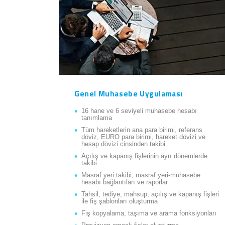
Genel Muhasebe Uygulaması
16 hane ve 6 seviyeli muhasebe hesabı
tanımlama
Tüm hareketlerin ana para birimi, referans
döviz, EURO para birimi, hareket dövizi ve
hesap dövizi cinsinden takibi
Açılış ve kapanış fişlerinin ayrı dönemlerde
takibi
Masraf yeri takibi, masraf yeri-muhasebe
hesabı bağlantıları ve raporlar
Tahsil, tediye, mahsup, açılış ve kapanış fişleri
ile fiş şablonları oluşturma
Fiş kopyalama, taşıma ve arama fonksiyonları