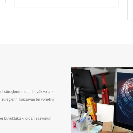
mel süreçlerden orta, büyük ve çok
 süreçlerini kapsayan bir yönetim
er büyüklükteki organizasyonun