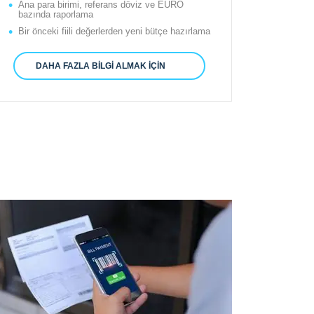
Ana para birimi, referans döviz ve EURO
bazında raporlama
Bir önceki fiili değerlerden yeni bütçe hazırlama
DAHA FAZLA BILGI ALMAK İÇIN