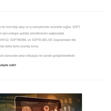
e hızlı bilgi akışı ve iş süreçlerinde verimlilik sağlar. SOFT
n tam entegre şekilde yönetilmesini sağlamaktır.
RAYÜZ, SOFTMOBİL ve SOFTE-BELGE Uygulamaları tek
ımda daha fazla avantaj sunar.
sürecinde artan ihtiyaçlar ile sürekli geliştirilmektedir.
adapte edin!