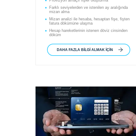
Provizyon amaçlı fişler oluşturma
Farklı seviyelerden ve istenilen ay aralığında
mizan alma
Mizan analizi ile hesaba, hesaptan fişe, fişten
fatura dökümüne ulaşma
Hesap hareketlerinin istenen döviz cinsinden
döküm
DAHA FAZLA BILGI ALMAK İÇIN